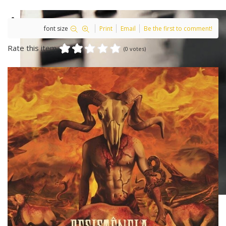
font size
Print
Email
Be the first to comment!
Rate this item
(0 votes)