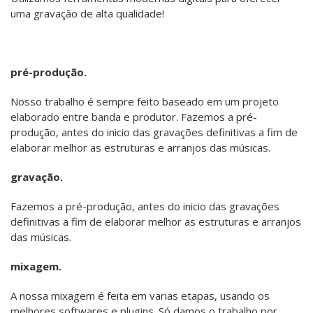
uma gravação de alta qualidade!
pré-produção.
Nosso trabalho é sempre feito baseado em um projeto
elaborado entre banda e produtor. Fazemos a pré-
produção, antes do inicio das gravações definitivas a fim de
elaborar melhor as estruturas e arranjos das músicas.
gravação.
Fazemos a pré-produção, antes do inicio das gravações
definitivas a fim de elaborar melhor as estruturas e arranjos
das músicas.
mixagem.
„ CADA PROJETO É ÚNICO! “
„ ROCK N\\\' ROLL “
„ DESDE 2004... “
A nossa mixagem é feita em varias etapas, usando os
melhores softwares e plugins. Só damos o trabalho por