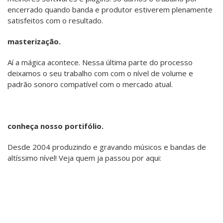
Especialistas no melhor do rock n' roll
Desenvolvemos projetos únicos que
Produzindo e gravando músicos e
encerrado quando banda e produtor estiverem plenamente
valorizam a sua música causando
bandas de altíssimo nível!
e Heavy metal. Utilizamos
satisfeitos com o resultado.
ferramentas modernas digitais para
assim admiração naqueles que
oferecer uma gravação de alta
escutam.
masterização.
qualidade!
Aí a mágica acontece. Nessa última parte do processo
deixamos o seu trabalho com com o nível de volume e
padrão sonoro compatível com o mercado atual.
conheça nosso portifólio.
Desde 2004 produzindo e gravando músicos e bandas de
altíssimo nível! Veja quem ja passou por aqui: