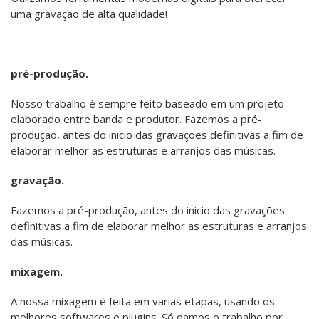
uma gravação de alta qualidade!
pré-produção.
Nosso trabalho é sempre feito baseado em um projeto
elaborado entre banda e produtor. Fazemos a pré-
produção, antes do inicio das gravações definitivas a fim de
elaborar melhor as estruturas e arranjos das músicas.
gravação.
Fazemos a pré-produção, antes do inicio das gravações
definitivas a fim de elaborar melhor as estruturas e arranjos
das músicas.
mixagem.
„ CADA PROJETO É ÚNICO! “
„ ROCK N\\\' ROLL “
„ DESDE 2004... “
A nossa mixagem é feita em varias etapas, usando os
melhores softwares e plugins. Só damos o trabalho por