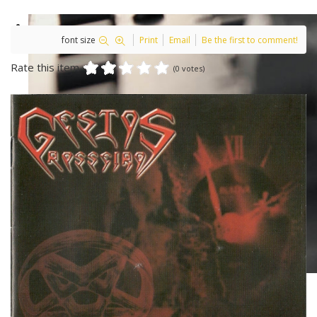
font size
Print
Email
Be the first to comment!
Rate this item
(0 votes)