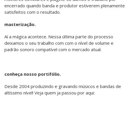
Especialistas no melhor do rock n' roll
Desenvolvemos projetos únicos que
Produzindo e gravando músicos e
encerrado quando banda e produtor estiverem plenamente
valorizam a sua música causando
bandas de altíssimo nível!
e Heavy metal. Utilizamos
satisfeitos com o resultado.
ferramentas modernas digitais para
assim admiração naqueles que
oferecer uma gravação de alta
escutam.
masterização.
qualidade!
Aí a mágica acontece. Nessa última parte do processo
deixamos o seu trabalho com com o nível de volume e
padrão sonoro compatível com o mercado atual.
conheça nosso portifólio.
Desde 2004 produzindo e gravando músicos e bandas de
altíssimo nível! Veja quem ja passou por aqui: