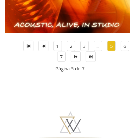
Super User
1
2
3
...
5
6
7
Página 5 de 7